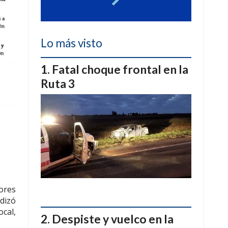
Lo más visto
Fatal choque frontal en la
Ruta 3
ores
ndizó
cal,
Despiste y vuelco en la