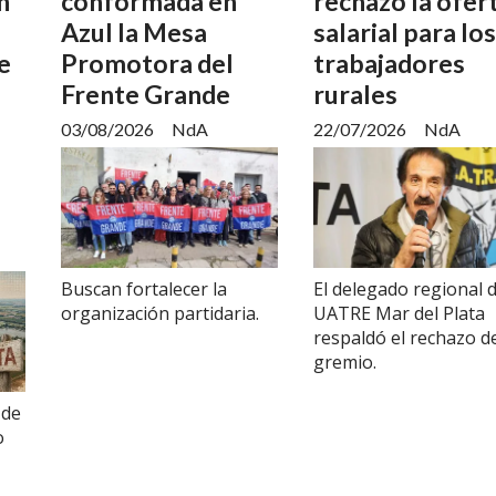
n
conformada en
rechazó la ofer
Azul la Mesa
salarial para los
e
Promotora del
trabajadores
Frente Grande
rurales
03/08/2026
NdA
22/07/2026
NdA
Buscan fortalecer la
El delegado regional 
organización partidaria.
UATRE Mar del Plata
respaldó el rechazo d
gremio.
 de
o