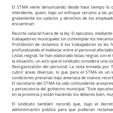
El STMA viene denunciando desde hace tiempo lo qu
intendente, quien, bajo un enfoque cercano a las po
gravemente los salarios y derechos de los empleados
encuentran:
Recorte salarial fuera de la ley: El ejecutivo, median
trabajadores municipales sin contemplar los mecanis
Prohibición de reclamos: A los trabajadores se les 
profundizando el malestar entre el personal afectado
Listas negras: Se han elaborado listas negras con el
la situación, un acto que el sindicato considera una cla
Reorganización del personal: La nota enviada por 
cubrir áreas diversas, lo que para el STMA es un 
condiciones precarias bajo amenaza de nuevos recorte
El secretario del STMA ha sido contundente al expre
y persecutoria del gobierno municipal. "Este ejecuti
en la provincia y están haciendo los deberes bien, muy
El sindicato también recordó que, bajo el decre
administración pública para que pudieran reclama