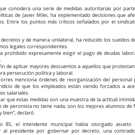
e considera una serie de medidas autoritarias por parte
líticas de Javier Milei, ha implementado decisiones que af
. Entre los puntos más críticos señalados por el sindicat
te decretos y de manera unilateral, ha reducido los sueldos d
mos legales correspondientes.
ha prohibido expresamente exigir el pago de deudas labora
.
 fin de aplicar mayores descuentos a aquellos que protesta
ra persecución política y laboral.
Torres menciona órdenes de reorganización del personal 
indicio de que los empleados están siendo forzados a ace
s salariales.
sar que estas medidas son una muestra de la actitud intimi
vo de peronista no tiene nada, son los mejores alumnos de 
 bien", declaró.
to 85, el intendente municipal había otorgado asueto 
r al presidente por gobernar por decreto, una contradic