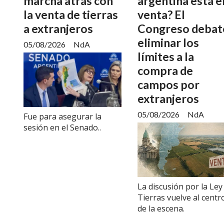
marcha atrás con
argentina está e
la venta de tierras
venta? El
a extranjeros
Congreso debat
eliminar los
05/08/2026
NdA
límites a la
compra de
campos por
extranjeros
05/08/2026
NdA
Fue para asegurar la
sesión en el Senado..
La discusión por la Ley
Tierras vuelve al centr
de la escena.