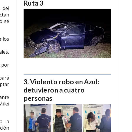
Ruta 3
 del
ectan
o se
e los
les,
n por
para
Violento robo en Azul:
ptar
detuvieron a cuatro
personas
dante
Milei
a la
ción