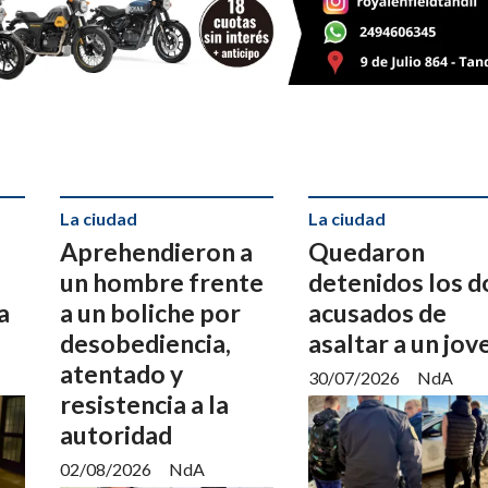
La ciudad
La ciudad
Aprehendieron a
Quedaron
un hombre frente
detenidos los d
a
a un boliche por
acusados de
desobediencia,
asaltar a un jov
atentado y
30/07/2026
NdA
resistencia a la
autoridad
02/08/2026
NdA