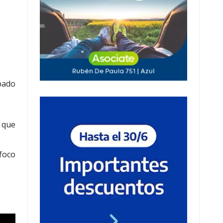
bado
s que
foco