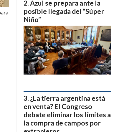
Azul se prepara ante la
posible llegada del “Súper
para
Niño”
¿La tierra argentina está
en venta? El Congreso
debate eliminar los límites a
la compra de campos por
extranjeros