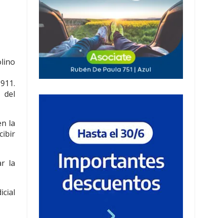
lino
 911.
 del
en la
cibir
r la
cial